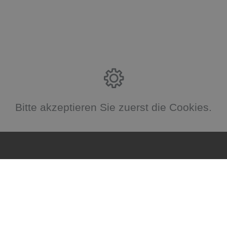
Bitte akzeptieren Sie zuerst die Cookies.
Kontakt
Ohlenbusch GmbH
Hansering 10
27809 Lemwerder