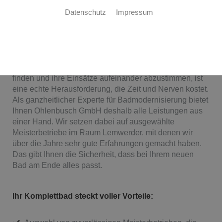
Datenschutz
Impressum
Meisterhaft realisiert und koordiniert
Ein perfekt modernisiertes Bad ist das Ergebnis der
Zusammenarbeit von erfahrenen Handwerkern aus
verschiedenen Gewerken. Die richtigen Betriebe zu
finden und ihre Einsätze aufeinander abzustimmen, ist
eine echte Herausforderung, die Zeit und Nerven kostet.
Als ganzheitlicher Experte für Badmodernisierung bietet
Ihnen Ohlenbusch GmbH deshalb alle Leistungen aus
einer Hand. Wir setzen dabei auf ausgewählte
Meisterbetriebe im Raum Lemwerder, mit denen wir
über die Jahre sehr gute Erfahrungen gemacht haben.
Das gibt Ihnen die Sicherheit, dass bei Ihrem neuen
Bad am Ende alles passt.
Ihr Komplettbad steckt voller Vorteile: