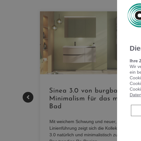
Die
Ihre 
Wir v
ein b
Cooki
Cooki
Cooki
|
Sinea 3.0 von burgbad: Soft
Daten
Minimalism für das moderne
Bad
nskomfort
s
Mit weichem Schwung und neuer, markanter
M NEO
Linienführung zeigt sich die Kollektion Sinea
owohl zum
3.0 natürlich und minimalistisch zugleich.