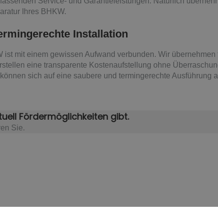
mfassenden Service- und Garantieleistungen. Natürlich übernehm
paratur Ihres BHKW.
ermingerechte Installation
W ist mit einem gewissen Aufwand verbunden. Wir übernehmen f
rstellen eine transparente Kostenaufstellung ohne Überraschu
können sich auf eine saubere und termingerechte Ausführung al
uell Fördermöglichkeiten gibt.
en Sie.​