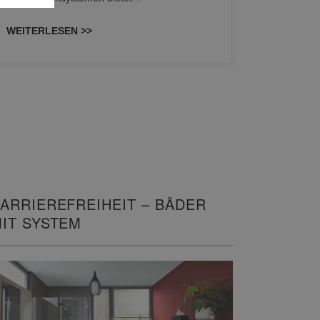
unterschi
konzipiert
WEITERLESEN >>
WEITERL
ARRIEREFREIHEIT – BÄDER
IT SYSTEM