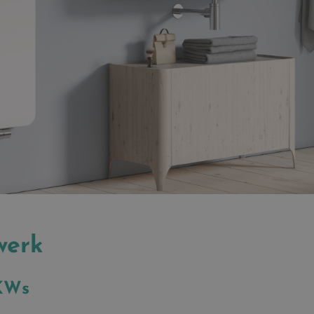
werk
HKWs