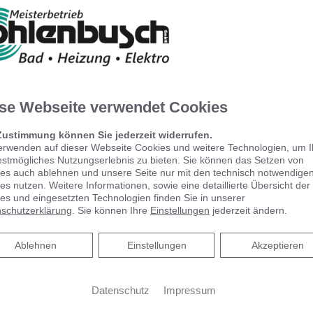
se Webseite verwendet Cookies
Zustimmung können Sie jederzeit widerrufen.
erwenden auf dieser Webseite Cookies und weitere Technologien, um 
estmögliches Nutzungserlebnis zu bieten. Sie können das Setzen von
es auch ablehnen und unsere Seite nur mit den technisch notwendige
es nutzen. Weitere Informationen, sowie eine detaillierte Übersicht der
es und eingesetzten Technologien finden Sie in unserer
KEUCO PHÖNIX –
schutzerklärung
. Sie können Ihre
Einstellungen
jederzeit ändern.
Spiegelschrank punktet mit
reduziertem Design und
Ablehnen
Ablehnen
Einstellungen
Akzeptieren
benutzerfreundlicher
Bedienung
Datenschutz
Impressum
Spiegelschrank punktet mit reduziertem