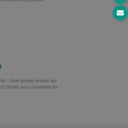
t
rte – über beides wissen wir
usch GmbH aus Lemwerder für