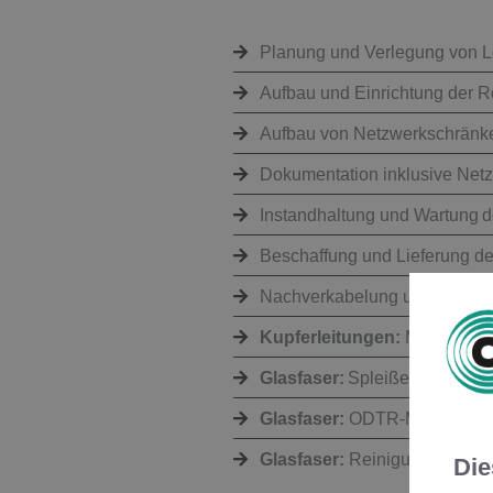
Planung und Verlegung von L
Aufbau und Einrichtung der R
Aufbau von Netzwerkschränke
Dokumentation inklusive Netz
Instandhaltung und Wartung
Beschaffung und Lieferung de
Nachverkabelung und Erweit
Kupferleitungen:
Messung un
Glasfaser:
Spleißen und Ver
Glasfaser:
ODTR-Messung (Op
Glasfaser:
Reinigung von LW
Die