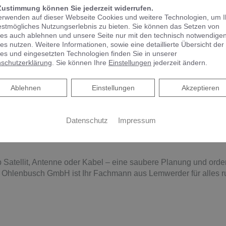
Zustimmung können Sie jederzeit widerrufen.
erwenden auf dieser Webseite Cookies und weitere Technologien, um 
ten, unverbindlichen Beratungstermin mit unseren E
estmögliches Nutzungserlebnis zu bieten. Sie können das Setzen von
es auch ablehnen und unsere Seite nur mit den technisch notwendige
es nutzen. Weitere Informationen, sowie eine detaillierte Übersicht der
es und eingesetzten Technologien finden Sie in unserer
schutzerklärung
. Sie können Ihre
Einstellungen
jederzeit ändern.
Ablehnen
Ablehnen
Einstellungen
Akzeptieren
nik und SAT-Anlagen
Datenschutz
Impressum
V-Anschlüsse aus Lemwerder
atellit, Antenne oder Kabel – eine saubere Planung und ordentli
. Ohlenbusch GmbH ist Ihr Fachmann aus Lemwerder für alles