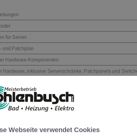
eitungen
outer
n für Server
- und Patchplan
 der Hardware-Komponenten
r Hardware, inklusive Serverschränke, Patchpanels und Switch
erung bestehender Netzwerke
d Zertifizierung nach EN 50173 / ISO 11801
legen von LWL
tical Time Domain Reflectometry)
L-Steckern
se Webseite verwendet Cookies