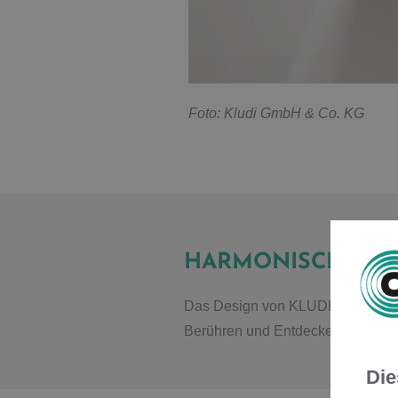
F
oto: Kludi GmbH & Co. KG
HARMONISCHES Z
Das Design von KLUDI-RENON scha
Berühren und Entdecken ein.
Die