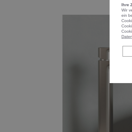
Ihre 
Wir v
ein b
Cooki
Cooki
Cooki
Daten