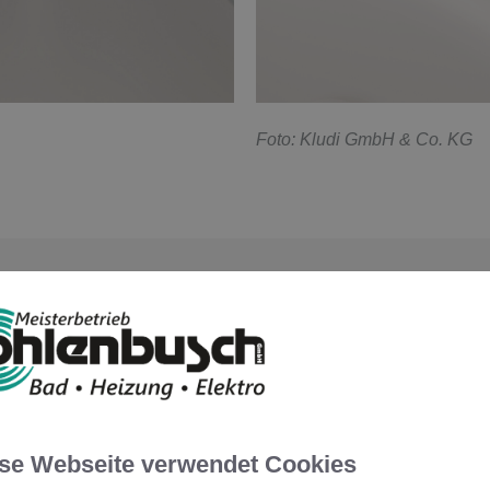
F
oto: Kludi GmbH & Co. KG
USAMMENSPIEL VON FORM UND 
fft eine Balance zwischen geometrischer Präzision und sanf
se Webseite verwendet Cookies