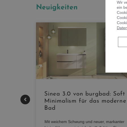
Wir v
Neuigkeiten
ein b
Cooki
Cooki
Cooki
Daten
|
Sinea 3.0 von burgbad: Soft
Minimalism für das moderne
Bad
nskomfort
s
Mit weichem Schwung und neuer, markanter
M NEO