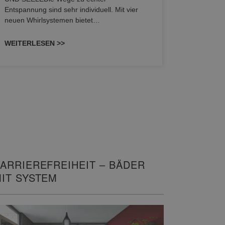
HANSAGENE
Entspannung sind sehr individuell. Mit vier
von Wascht
neuen Whirlsystemen bietet…
unterschi
konzipiert
WEITERLESEN >>
WEITERL
ARRIEREFREIHEIT – BÄDER
IT SYSTEM