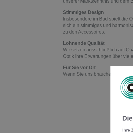
unserer Marktkenntnis und dem Bl
Stimmiges Design
Insbesondere im Bad spielt die O
sich ein stimmiges und harmonisc
zu den Accessoires.
Lohnende Qualität
Wir setzen ausschließlich auf Qu
Optik Ihre Erwartungen über viele
Für Sie vor Ort
Wenn Sie uns brauchen, sind uns
Die
Ihre 