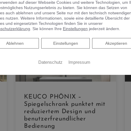
erwenden auf dieser Webseite Cookies und weitere Technologien, um 
estmögliches Nutzungserlebnis zu bieten. Sie können das Setzen von
es auch ablehnen und unsere Seite nur mit den technisch notwendige
es nutzen. Weitere Informationen, sowie eine detaillierte Übersicht der
es und eingesetzten Technologien finden Sie in unserer
schutzerklärung
. Sie können Ihre
Einstellungen
jederzeit ändern.
Ablehnen
Ablehnen
Einstellungen
Akzeptieren
Datenschutz
Impressum
KEUCO PHÖNIX –
Spiegelschrank punktet mit
reduziertem Design und
benutzerfreundlicher
Bedienung