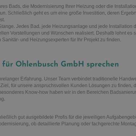
es Bads, die Modernisierung Ihrer Heizung oder die Installatio
tun. Schließlich geht es um eine große Investition, deren Ergebn
st.
Stange. Jedes Bad, jede Heizungsanlage und jede Installation d
ellen Vorstellungen und Wünschen realisiert. Deshalb lohnt es 
 Sanitär- und Heizungsexperten für Ihr Projekt zu finden.
e für Ohlenbusch GmbH sprechen
jahrelanger Erfahrung. Unser Team verbindet traditionelle Hand
 Ziel, für unsere anspruchsvollen Kunden Lösungen zu finden, d
z besonderes Know-how haben wir in den Bereichen Badsanieru
ng.
ießlich gut ausgebildete Profis für die jeweiligen Aufgabengeb
ernisierung, ob detaillierte Planung oder fachgerechte Monta