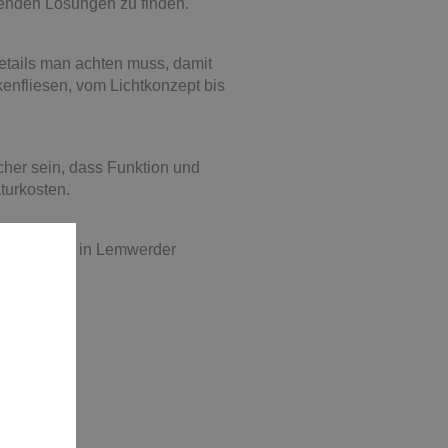
senden Lösungen zu finden.
etails man achten muss, damit
enfliesen, vom Lichtkonzept bis
cher sein, dass Funktion und
turkosten.
werbekunden in Lemwerder