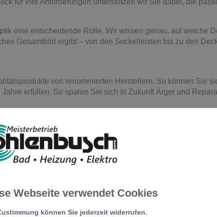
ick für Ihre Anforderungen unterstützen wir Sie dabei, die pas
ptik eine entscheidende Rolle. Wir wissen genau, auf welche D
hes Gesamtbild ergibt – von den Sockelleisten bis zu den Deck
alitätsprodukte von renommierten Herstellern. So können Sie si
 Jahre erfüllen. So sparen Sie sich in Zukunft Ärger und Repara
ere Experten schnell für Sie da. Wir betreuen Privat- und Ge
se Webseite verwendet Cookies
Zustimmung können Sie jederzeit widerrufen.